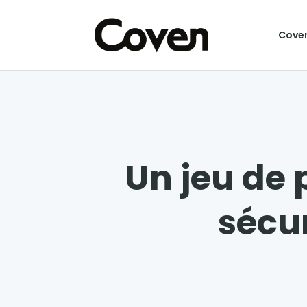
Cove
Un jeu de 
sécur