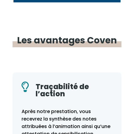
Les
avantages
Coven

Quiz 100% gratuit
Challengez-vous avec notre Quiz
Prévention disponible sur un panel de
thématiques et offert pour tout
achat d’un atelier Coven !