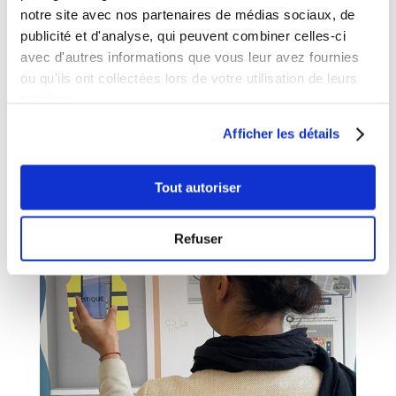
notre site avec nos partenaires de médias sociaux, de
risque routier.
publicité et d'analyse, qui peuvent combiner celles-ci


Jusqu’à 10 participants
De 45 min à 1h
avec d'autres informations que vous leur avez fournies
ou qu'ils ont collectées lors de votre utilisation de leurs
EN SAVOIR +
services.
Afficher les détails
DEMANDEZ UN DEVIS
Tout autoriser
Refuser