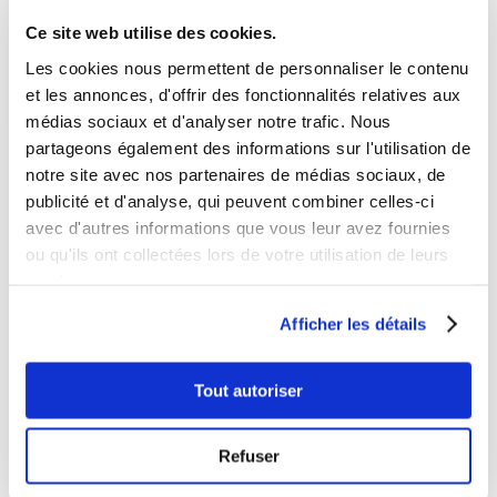
Créez un atelier 100% adapté à vos
spécificités avec nos préventrices et
Ce site web utilise des cookies.
nos game designers.
Les cookies nous permettent de personnaliser le contenu
et les annonces, d'offrir des fonctionnalités relatives aux
EN SAVOIR +
médias sociaux et d'analyser notre trafic. Nous
partageons également des informations sur l'utilisation de
notre site avec nos partenaires de médias sociaux, de
publicité et d'analyse, qui peuvent combiner celles-ci
avec d'autres informations que vous leur avez fournies
ou qu'ils ont collectées lors de votre utilisation de leurs
services.
BESOIN
Afficher les détails
D’INFORMATIONS POUR
VOTRE
Tout autoriser
SAFETY DAY?
Refuser
Nous sommes à votre écoute !