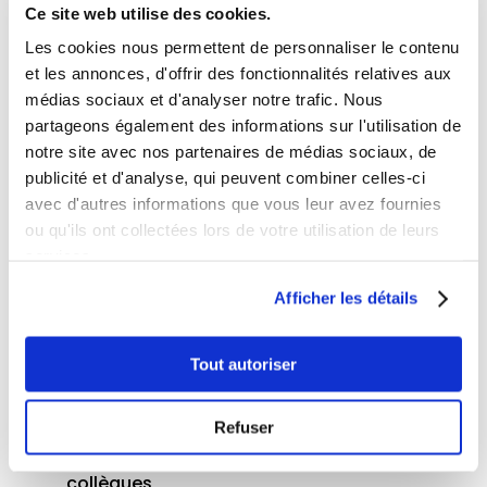
peut s’emparer d’un
thème
et l’aborder
Ce site web utilise des cookies.
autrement
grâce
à une approche
Les cookies nous permettent de personnaliser le contenu
participative et ludique.
et les annonces, d'offrir des fonctionnalités relatives aux
médias sociaux et d'analyser notre trafic. Nous
Que ce soit dans une salle de
réunion
, un
partageons également des informations sur l'utilisation de
bureau ou sur chantier, les box
prévention
notre site avec nos partenaires de médias sociaux, de
sont
nomades
et
réutilisables
.
publicité et d'analyse, qui peuvent combiner celles-ci
avec d'autres informations que vous leur avez fournies
Sur le sujet de la prévention des TMS, nous
ou qu'ils ont collectées lors de votre utilisation de leurs
avons dévelop
pé
3
box
:
services.
Afficher les détails
Les signes précurseurs
: un jeu de cartes
Tout autoriser
où il est essentiel de faire les bons choix
pour retrouver
les principaux signes
précurseurs
des TMS
et savoir les
Refuser
reconnaître chez soi et chez ses
collègues