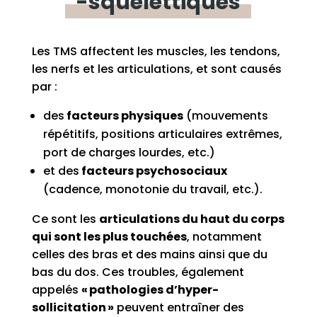
-squelettiques
Les TMS affectent les muscles, les tendons,
les nerfs et les articulations, et sont
causés
par :
des
facteurs physiques
(
mouvements
répétitifs,
positions
articul
aires extrêmes,
port de charges lourdes, etc.
)
et des
facteurs psychosociaux
(cadence, monotonie du travail,
etc.).
Ce sont les
articulations du haut du corps
qui sont les plus touchées
, notamment
celles des
bras et de
s
main
s
ainsi que du
bas du dos.
Ces
troubles
, également
appelés
« pathologies d’hyper-
sollicitation »
peuvent entraîner
des