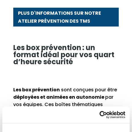
PLUS D'INFORMATIONS SUR NOTRE
ATELIER PRÉVENTION DES TMS
Les box prévention : un
format
idéal pour vos quart
d’heure sécurité
Les box
prévention
sont
conc
ues
pour
e
tre
déployées
et
animées
en autonomie
par
vos
équipes
. Ces
boi
tes
thématiques
contiennent des animations toutes
différentes
.
En 20 à
45
mn, une
équipe
de 5 personnes