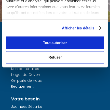
publicité et d'analyse, qui peuvent combiner celles-ci
avec d'autres informations que vous leur avez fournies
ou qu'ils ont collectées lors de votre utilisation de leurs
services.
Afficher les détails
Coven
Tout autoriser
Qui sommes-nous ?
La méthode Coven
Refuser
L’équipe
Nos partenaires
L’agenda Coven
On parle de nous
Recrutement
Votre besoin
Journées Sécurité