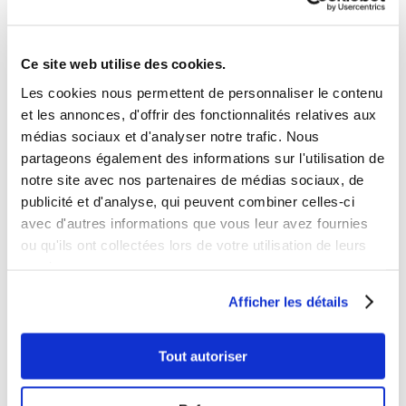
entreprise
et aux réalités de vos équipes.
Coven vous accompagne dans la
conception de dispositifs concrets,
Ce site web utilise des cookies.
participatifs et facilement animables, pour
Les cookies nous permettent de personnaliser le contenu
faire de votre Dojo Sécurité un
et les annonces, d'offrir des fonctionnalités relatives aux
véritable
outil de passage à l’action
.
médias sociaux et d'analyser notre trafic. Nous
Retrouvez notre
page dédiée.
partageons également des informations sur l'utilisation de
notre site avec nos partenaires de médias sociaux, de
publicité et d'analyse, qui peuvent combiner celles-ci
avec d'autres informations que vous leur avez fournies
JE PRENDS RDV
ou qu'ils ont collectées lors de votre utilisation de leurs
services.
Afficher les détails
Tout autoriser