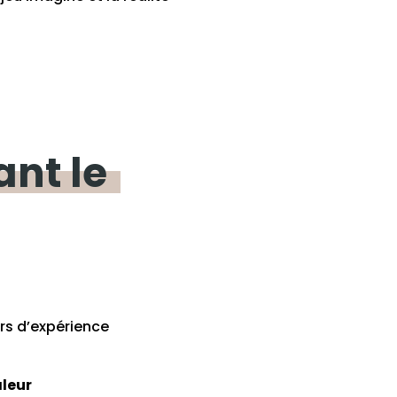
ant
le
urs d’expérience
aleur