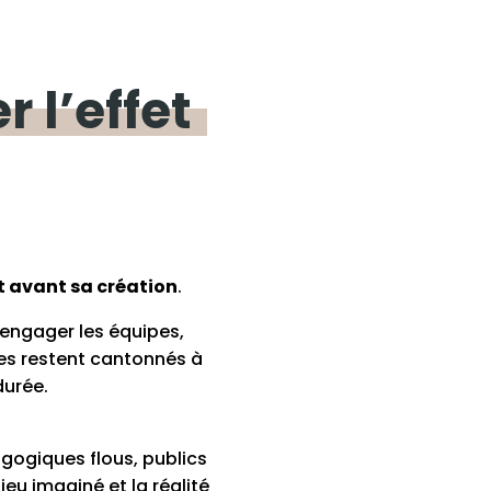
er
l’effet
it avant sa création
.
, engager les équipes,
mes restent cantonnés à
durée.
agogiques flous, publics
eu imaginé et la réalité