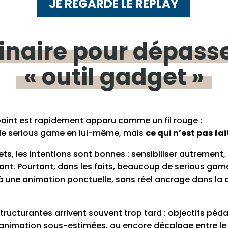
JE REGARDE LE REPLAY
inaire
pour
dépass
« outil gadget »
 point est rapidement apparu comme un fil rouge :
 le serious game en lui-même, mais
ce qui n’est pas fa
ets, les intentions sont bonnes : sensibiliser autrement
ant. Pourtant, dans les faits, beaucoup de serious ga
à une animation ponctuelle, sans réel ancrage dans la 
tructurantes arrivent souvent trop tard : objectifs péd
’animation sous-estimées, ou encore décalage entre le j