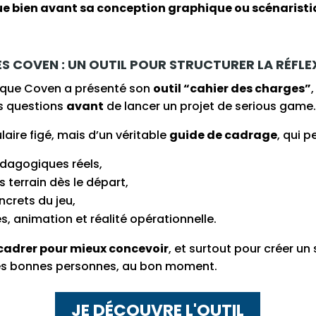
ue bien avant sa conception graphique ou scénarist
ES
COVEN
: UN OUTIL POUR STRUCTURER LA RÉFL
e que Coven a présenté son
outil “cahier des charges”
s questions
avant
de lancer un projet de serious game.
ulaire figé, mais d’un véritable
guide de cadrage
, qui p
pédagogiques réels,
s terrain dès le départ,
ncrets du jeu,
s, animation et réalité opérationnelle.
cadrer pour mieux concevoir
, et surtout pour créer un
r les bonnes personnes, au bon moment.
JE DÉCOUVRE L'OUTIL