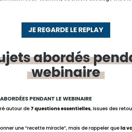
JE REGARDE LE REPLAY
ujets
abordés
pend
webinaire
S ABORDÉES PENDANT LE WEBINAIRE
uré autour de
7 questions essentielles
, issues des reto
 donner une “recette miracle”, mais de rappeler que
la v