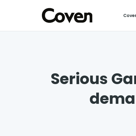
Cove
Serious Gam
deman