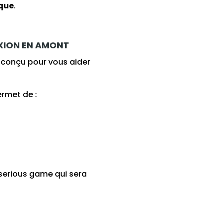
ique
.
EXION EN AMONT
, conçu pour vous aider
ermet de :
 serious game qui sera