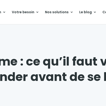
n
Votre besoin
Nos solutions
Le blog
C
e : ce qu’il faut
der avant de se 