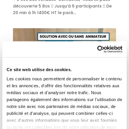
découverte 5 Box  Jusqu’à 6 participants  De
20 min à 1h 1400€ HT le pack...
Ce site web utilise des cookies.
Les cookies nous permettent de personnaliser le contenu
et les annonces, d'offrir des fonctionnalités relatives aux
médias sociaux et d'analyser notre trafic. Nous
partageons également des informations sur l'utilisation de
Pack 4 Box
notre site avec nos partenaires de médias sociaux, de
par
admin7968
|
Jan 20, 2025
publicité et d'analyse, qui peuvent combiner celles-ci
avec d'autres informations que vous leur avez fournies
Pack découverte : 4 Box Prévention 3 achetées,
ou qu'ils ont collectées lors de votre utilisation de leurs