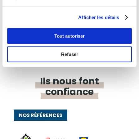
la 4e offerte composez votre kit de serious
services.
games PÉDAGOGIQUE – NOMADE – PARTICIPATIF
+ 5 000 Box vendues Contactez-nous Le pack
Afficher les détails
découverte 4 Box  Jusqu’à 6 participants  De
20 min à 1h 1050€ HT le pack...
Tout autoriser
« Entrées précédentes
Refuser
Ils nous font
confiance
NOS RÉFÉRENCES