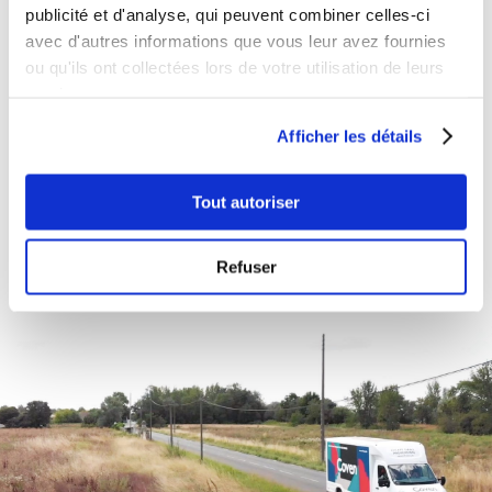
publicité et d'analyse, qui peuvent combiner celles-ci
avec d'autres informations que vous leur avez fournies
NOS RÉFÉRENCES
ou qu'ils ont collectées lors de votre utilisation de leurs
services.
Afficher les détails
Tout autoriser
Refuser