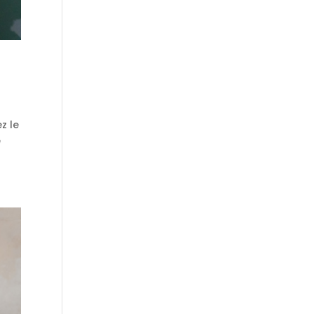
z le
e