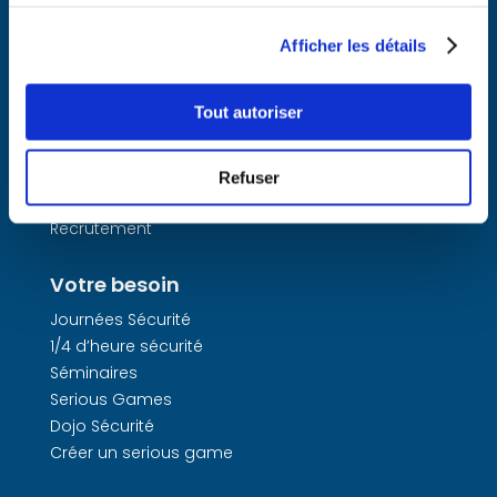
services.
Coven
Afficher les détails
Qui sommes-nous ?
La méthode Coven
Tout autoriser
L’équipe
Nos partenaires
L’agenda Coven
Refuser
On parle de nous
Recrutement
Votre besoin
Journées Sécurité
1/4 d’heure sécurité
Séminaires
Serious Games
Dojo Sécurité
Créer un serious game