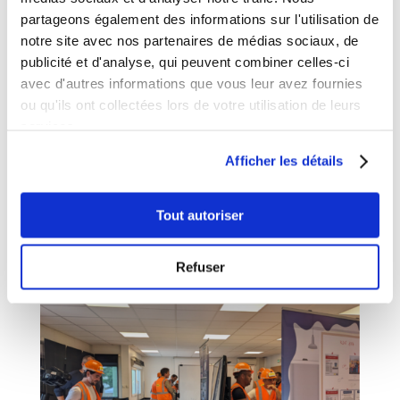
partageons également des informations sur l'utilisation de
notre site avec nos partenaires de médias sociaux, de
publicité et d'analyse, qui peuvent combiner celles-ci
Vos procédures existent… mais pourquoi ne
avec d'autres informations que vous leur avez fournies
tiennent-elles pas toujours sur le terrain ?
par
admin7968
|
Avr 10, 2026
|
Actualité
ou qu'ils ont collectées lors de votre utilisation de leurs
services.
Les procédures sont partout dans l’entreprise.
Afficher les détails
Elles structurent, cadrent, sécurisent. Elles sont
pensées pour uniformiser les pratiques, réduire
les écarts et fiabiliser les décisions. En théorie,
Tout autoriser
l’équation paraît simple : une règle claire, un
document diffusé, une...
Refuser