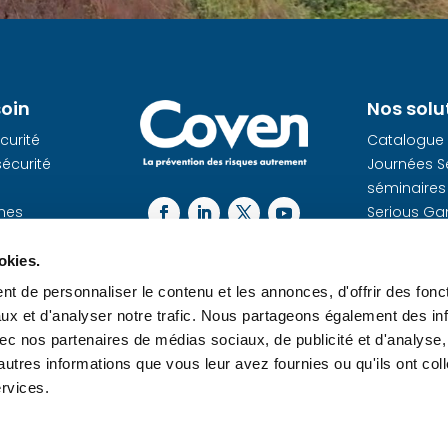
soin
Nos solu
curité
Catalogue
sécurité
Journées Sé
séminaires
mes
Serious Ga
té
ou locatio
rious game
Serious Ga
okies.
mesure
t de personnaliser le contenu et les annonces, d'offrir des fonct
nements
Dojo Sécuri
ux et d'analyser notre trafic. Nous partageons également des in
Contenu gr
 avec nos partenaires de médias sociaux, de publicité et d'analyse
res de la
autres informations que vous leur avez fournies ou qu'ils ont col
ervices.
© 2026 Coven | Tout droit réservé