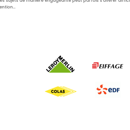
s sujets de manière engageante peut parfois s’avérer diffici
ntion...