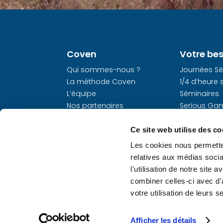
Coven
Votre be
Qui sommes-nous ?
Journées Sé
La méthode Coven
1/4 d’heure 
L’équipe
Séminaires
Nos partenaires
Serious Ga
L’agenda Coven
Dojo Sécuri
On parle de nous
Créer un se
Ce site web utilise des co
Recrutement
Les cookies nous permetten
Nos évé
relatives aux médias socia
l'utilisation de notre site
Les Rencont
combiner celles-ci avec d'
Prévention
votre utilisation de leurs s
Afficher les détails