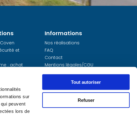
tions
Informations
 Coven
Nos réalisations
curité et
FAQ
Contact
me : achat
Mentions légales/CGU
n
Politique de
me sur
Confidentialité
Tout autoriser
ionnalités
té
formations sur
Refuser
atuit
, qui peuvent
lectées lors de